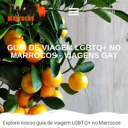
PT
EN
VIAGENS ESPECIAIS
GUIA DE VIAGEM LGBTQ+ NO
MARROCOS - VIAGENS GAY
Explore nosso guia de viagem LGBTQ+ no Marrocos