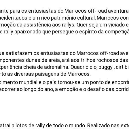
te para os entusiastas do Marrocos off-road aventuras
acidentados e um rico património cultural, Marrocos con
moção da assistência aos rallys. Quer seja um viciado 
de rally apaixonado que persegue o espírito da competiç
ue satisfazem os entusiastas do Marrocos off-road ave
imponentes dunas de areia, até aos trilhos rochosos da
riência cheia de adrenalina. Quadriciclo, buggy , dirt 
rto as diversas paisagens de Marrocos.
cimento mundial e o país tornou-se um ponto de encontr
 decorrer ao longo do ano, a emoção e o desafio das corr
atrai pilotos de rally de todo o mundo. Realizado nas ex