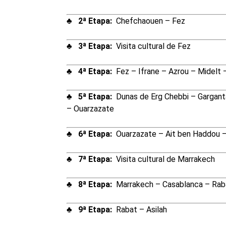
♣ 2ª Etapa:
Chefchaouen – Fez
♣ 3ª Etapa:
Visita cultural de Fez
♣ 4ª Etapa:
Fez – Ifrane – Azrou – Midelt 
♣ 5ª Etapa:
Dunas de Erg Chebbi – Gargant
– Ouarzazate
♣ 6ª Etapa:
Ouarzazate – Ait ben Haddou 
♣ 7ª Etapa
:
Visita cultural de Marrakech
♣ 8ª Etapa:
Marrakech – Casablanca – Rab
♣ 9ª Etapa:
Rabat – Asilah