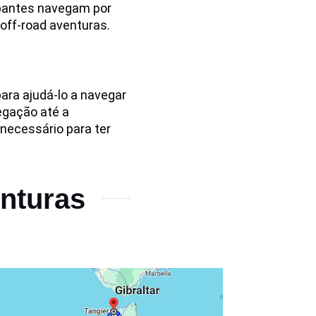
cipantes navegam por
off-road aventuras.
ara ajudá-lo a navegar
egação até a
ecessário para ter
enturas