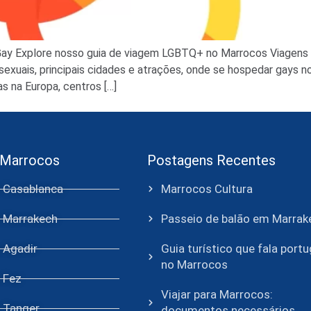
y Explore nosso guia de viagem LGBTQ+ no Marrocos Viagens G
exuais, principais cidades e atrações, onde se hospedar gays 
na Europa, centros […]
 Marrocos
Postagens Recentes
e Casablanca
Marrocos Cultura
e Marrakech
Passeio de balão em Marrak
 Agadir
Guia turístico que fala port
no Marrocos
 Fez
Viajar para Marrocos:
e Tanger
documentos necessários