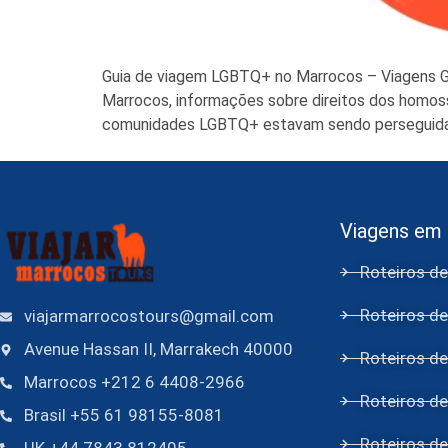
Guia de viagem LGBTQ+ no Marrocos – Viagens Ga
Marrocos, informações sobre direitos dos homoss
comunidades LGBTQ+ estavam sendo perseguidas 
Viagens em
Roteiros d
Roteiros d
viajarmarrocostours@gmail.com
Avenue Hassan II, Marrakech 40000
Roteiros de
Marrocos +212 6 4408-2966
Roteiros de
Brasil +55 61 98155-8081
Roteiros d