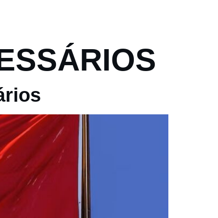
PT
EN
S
FAQ
BLOG
CONTATO
ESSÁRIOS
ários