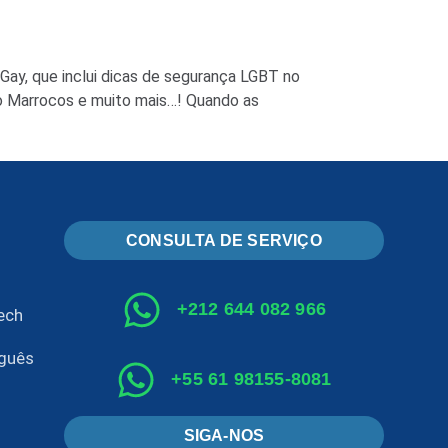
ay, que inclui dicas de segurança LGBT no
no Marrocos e muito mais…! Quando as
CONSULTA DE SERVIÇO
+212 644 082 966
ech
uguês
+55 61 98155-8081
SIGA-NOS