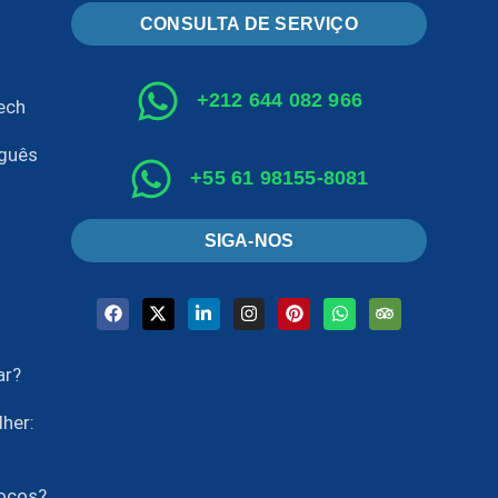
CONSULTA DE SERVIÇO
+212 644 082 966
ech
uguês
+55 61 98155-8081
SIGA-NOS
ar?
her:
rocos?