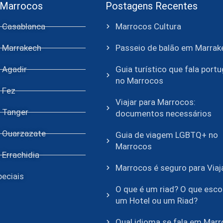
 Marrocos
Postagens Recentes
e Casablanca
Marrocos Cultura
e Marrakech
Passeio de balão em Marrak
 Agadir
Guia turístico que fala port
no Marrocos
 Fez
Viajar para Marrocos:
e Tanger
documentos necessários
e Ouarzazate
Guia de viagem LGBTQ+ no
Marrocos
 Errachidia
Marrocos é seguro para Viaj
eciais
O que é um riad? O que escol
um Hotel ou um Riad?
Qual idioma se fala em Mar