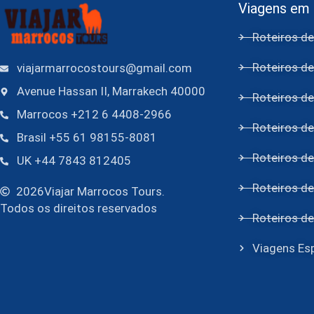
Viagens em
Roteiros d
Roteiros d
viajarmarrocostours@gmail.com
Avenue Hassan II, Marrakech 40000
Roteiros de
Marrocos +212 6 4408-2966
Roteiros de
Brasil +55 61 98155-8081
Roteiros d
UK +44 7843 812405
Roteiros d
2026
Viajar Marrocos Tours.
Todos os direitos reservados
Roteiros de
Viagens Esp