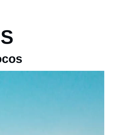
PT
EN
S
FAQ
BLOG
CONTATO
OS
ocos